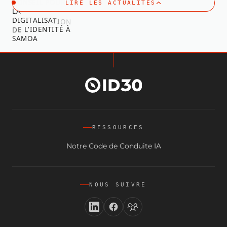
C
O
N
S
E
I
L
P
O
U
R
LIRE LES ACTUALITÉS
L
A
D
I
G
I
T
A
L
I
S
A
N
O
T
I
D
E
L
'
I
D
E
N
T
I
T
É
À
S
A
M
O
A
RESSOURCES
Notre Code de Conduite IA
NOUS SUIVRE