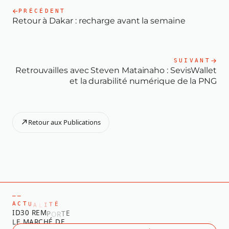
PRÉCÉDENT
Retour à Dakar : recharge avant la semaine
SUIVANT
Retrouvailles avec Steven Matainaho : SevisWallet
et la durabilité numérique de la PNG
Retour aux Publications
—
—
A
C
T
É
T
I
L
A
U
I
D
3
0
R
E
M
E
T
R
O
P
L
E
M
A
R
C
H
É
D
E