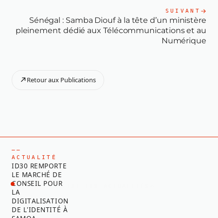
SUIVANT
Sénégal : Samba Diouf à la tête d’un ministère
pleinement dédié aux Télécommunications et au
Numérique
Retour aux Publications
—
—
A
C
T
U
A
L
I
T
É
I
D
3
0
R
E
M
P
O
R
T
E
L
E
M
A
R
C
H
É
D
E
C
O
N
S
E
I
L
P
O
U
R
LIRE LES ACTUALITÉS
L
A
D
I
G
I
T
A
L
I
S
A
T
I
O
N
D
E
L
'
I
D
E
N
T
I
T
É
À