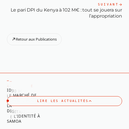
SUIVANT
Le pari DPI du Kenya à 102 M€ : tout se jouera sur
l’appropriation
Retour aux Publications
—
—
I
T
É
L
A
U
T
C
A
I
R
T
E
O
P
M
E
R
D
0
3
L
E
M
A
R
C
H
É
D
E
C
O
N
S
E
I
L
P
O
U
R
LIRE LES ACTUALITÉS
L
A
N
O
I
T
D
A
S
I
L
A
T
I
I
G
D
E
L
'
I
D
E
N
T
I
T
É
À
S
A
M
O
A